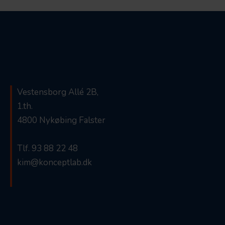
Vestensborg Allé 2B,
1.th.
4800 Nykøbing Falster
Tlf. 93 88 22 48
kim@konceptlab.dk