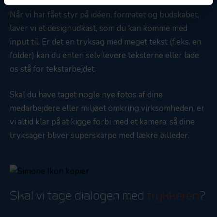
Når vi har fået styr på idéen, formatet og budskabet,
laver vi et designudkast, som du kan komme med
input til. Er det en tryksag med meget tekst (f.eks. en
folder) kan du enten selv levere teksterne eller lade
os stå for tekstarbejdet.
Skal du have taget nogle nye fotos af dine
medarbejdere eller miljøet omkring virksomheden, er
vi altid klar på at kigge forbi med et kamera, så dine
tryksager bliver superskarpe med lækre billeder.
Skal vi tage dialogen med
trykkeren
?