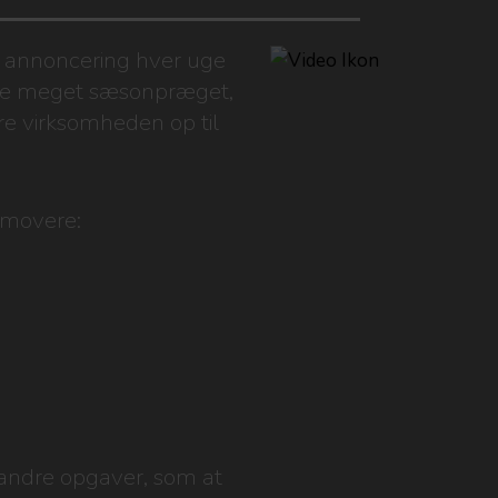
t annoncering hver uge
jde meget sæsonpræget,
re virksomheden op til
romovere:
 andre opgaver, som at