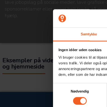
lave jobopslag på sociale medier, lave grafiske 
sponsorreklamer eller noget helt tredje, så ringe
hjælp.
Samtykke
Ingen idéer uden cookies
Vi bruger cookies til at tilpas
Eksempler på video
vores trafik. Vi deler også 
og hjemmeside
annonceringspartnere og anal
dem, eller som de har indsaml
Samtykkevalg
Nødvendig