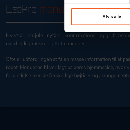
Lækre
menuer
Afvis alle
Hvert år, når jule-, nytårs-, konfirmations- og grillsæs
udarbejde grafiske og flotte menuer.
Ofte er udfordringen at få en masse information til at pas
rodet. Menuerne bliver lagt på deres hjemmeside, hvor vi l
forbindelse med de forskellige højtider og arrangemente