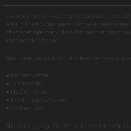
Cocottes havde ikke brug for en aftale med fas
eller måned. Som cateringfirma er deres arbe
så i stedet hjælper vi dem fast med at promove
kommende sæsoner.
Lige nu er det tradition, at vi hjælper med at p
• Mortens aften
• Julefrokoster
• Nytårsmenuer
• Konfirmationsmenuer
• Grillmenuer
Når der en gang imellem er behov for hjælp til