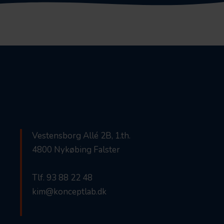
Vestensborg Allé 2B, 1.th.
4800 Nykøbing Falster
Tlf. 93 88 22 48
kim@konceptlab.dk