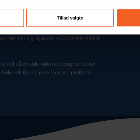
Tillad valgte
onen nærmer sig, hjælper vi Cocotten med at
se ind på én side, uden at designet bliver
inker til fra de annoncer, vi opretter i
r.